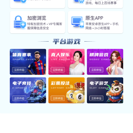
2、进球的重要性
对于任何一名前锋来说，每一个进球都是向成功迈出
的一步，而姆伯莫此次在安菲尔德打入的进球，不仅
展现了个人能力，更具备战略意义。这一进球帮助球
队稳住了比赛节奏，为接下来的挑战奠定了基础。
其次，这个进球也让曼联增强了信心。在经历了一段
低迷期后，球队急需这样的亮点来重振士气。姆伯莫
用实力证明自己是球队不可或缺的一部分，也进一步
巩固了教练组对他的信任。
最后，这个重要时刻还意味着球队在积分榜上的积极
变化。随着比赛成绩提升，曼联逐渐回到了争夺欧冠
资格的位置，这对于整个俱乐部及其忠实支持者而
言，无疑是一剂强心针。